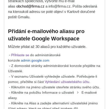
stránkách společnosti, vytvořte mu e-mail
alias
obchod@firma.cz
a info@firma.cz
. Pošta odeslaná
na kteroukoli adresu se poté objeví v Karlově doručené
poště Gmailu.
Přidání e-mailového aliasu pro
uživatele Google Workspace
Můžete přidat až 30 aliasů pro každého uživatele.
-
Přihlaste se
do administrátorské
konzole
admin.google.com
- Z domovské stránky administrátorské konzole přejděte na
Uživatelé.
- V seznamu Uživatelé vyhledejte uživatele. Potřebujete-li
pomoc, přečtěte si část
Vyhledání uživatelského účtu
.
- Kliknutím na jméno uživatele otevřete stránku svého účtu.
- Klikněte na položku Informace o uživateli
E-mailové
aliasy.
- Klikněte na Alias a zadejte alternativní uživatelské jméno
(část adresy, která se objeví před znakem @).