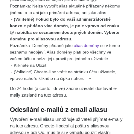
Poznámka: Nelze vytvořit alias aktuálně přiřazený někomu
jinému, a to ani jako primární adresu, ani jako alias.
- (Volitelné) Pokud bylo do vaší administrátorské
konzole přidáno více domén, je pole vpravo od znaku
@ nabídka se seznamem dostupných domén. Vyberte
doménu pro aliasovou adresu.
Poznámka: Domény přidané jako
alias domény
se v tomto
seznamu neobjeví. Alias domény platí pro všechny ve
vašem účtu a nelze jej upravit pro jednoho uživatele.
- Klikněte na Uložit.
- (Volitelné) Chcete-li se vrátit na stránku účtu uživatele,
vpravo nahoře klikněte na šipku nahoru
.
Do 24 hodin (a často i dříve) začne uživatel dostávat e-
maily zaslané na tuto adresu.
Odesílání e-mailů z email aliasu
Vytvoření e-mail aliasu umožňuje uživateli
přijímat
e-maily
na tuto adresu. Chcete-li
odesílat
poštu s aliasovou
adresou v poli Od, musíte si v Gmailu použít vlastní