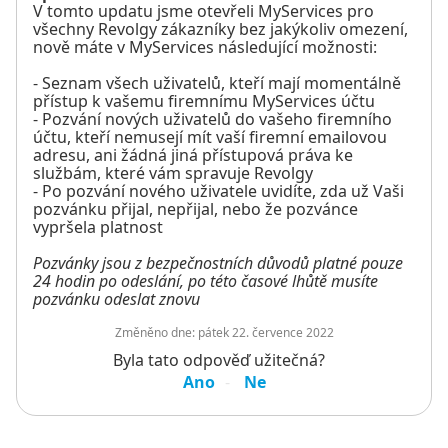
V tomto updatu jsme otevřeli MyServices pro
všechny Revolgy zákazníky bez jakýkoliv omezení,
nově máte v MyServices následující možnosti:
- Seznam všech uživatelů, kteří mají momentálně
přístup k vašemu firemnímu MyServices účtu
- Pozvání nových uživatelů do vašeho firemního
účtu, kteří nemusejí mít vaší firemní emailovou
adresu, ani žádná jiná přístupová práva ke
službám, které vám spravuje Revolgy
- Po pozvání nového uživatele uvidíte, zda už Vaši
pozvánku přijal, nepřijal, nebo že pozvánce
vypršela platnost
Pozvánky jsou z bezpečnostních důvodů platné pouze
24 hodin po odeslání, po této časové lhůtě musíte
pozvánku odeslat znovu
Změněno dne:
pátek 22. července 2022
Byla tato odpověď užitečná?
Ano
Ne