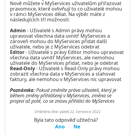
Nově můžete v MyServices uživatelům přiřazovat
pravomoce, které ovlivňují to co uživatelé mohou
v rámci MyServices dělat. Na výběr máte z
následujících tří možností:
Admin
- Uživatelé s Admin právy mohou
upravovat všechna data uvnitř MyServices a
zároveň mohou do MyServices přidat další
uživatele, nebo je z MyServices odebrat
Editor
- Uživatelé s právy Editor mohou upravovat
všechna data uvnitř MyServices, ale nemohou
uživatele do MyServices přidat, nebo je odebrat
Read-Only
- Uživatelé s Read-Only právy mohou
zobrazit všechna data v MyServices a stahovat
faktury, ale nemohou v MyServices nic upravovat
Poznámka
: Pokud změníte práva uživateli, který je
během změny přihlášený v MyServices, změna se
projeví až poté, co se znovu přihlásí do MyServices
Změněno dne:
pátek 22. července 2022
Byla tato odpověď užitečná?
Ano
Ne