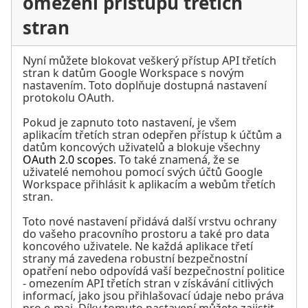
omezení přístupu třetích
stran
Nyní můžete blokovat veškerý přístup API třetích
stran k datům Google Workspace s novým
nastavením. Toto doplňuje dostupná nastavení
protokolu OAuth.
Pokud je zapnuto toto nastavení, je všem
aplikacím třetích stran odepřen přístup k účtům a
datům koncových uživatelů a blokuje všechny
OAuth 2.0 scopes
. To také znamená, že se
uživatelé nemohou pomocí svých účtů Google
Workspace přihlásit k aplikacím a webům třetích
stran.
Toto nové nastavení přidává další vrstvu ochrany
do vašeho pracovního prostoru a také pro data
koncového uživatele. Ne každá aplikace třetí
strany má zavedena robustní bezpečnostní
opatření nebo odpovídá vaší bezpečnostní politice
- omezením API třetích stran v získávání citlivých
informací, jako jsou přihlašovací údaje nebo práva