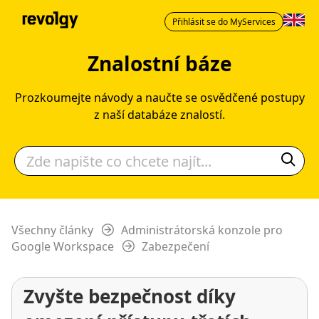
Přihlásit se do MyServices
Znalostní báze
Prozkoumejte návody a naučte se osvědčené postupy
z naší databáze znalostí.
Všechny články
Administrátorská konzole pro
Google Workspace
Zabezpečení
Zvyšte bezpečnost díky