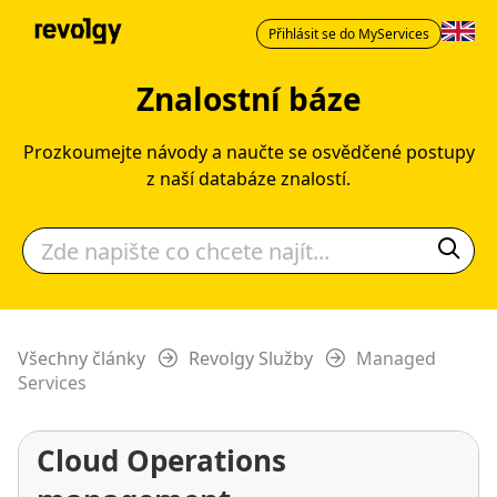
Přihlásit se do MyServices
Znalostní báze
Prozkoumejte návody a naučte se osvědčené postupy
z naší databáze znalostí.
Všechny články
Revolgy Služby
Managed
Services
Cloud Operations