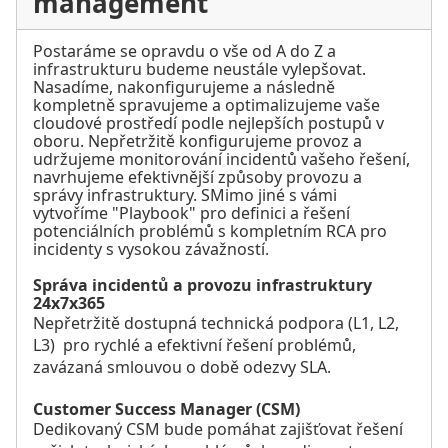
management
Postaráme se opravdu o vše od A do Z a
infrastrukturu budeme neustále vylepšovat.
Nasadíme, nakonfigurujeme a následně
kompletně spravujeme a optimalizujeme vaše
cloudové prostředí podle nejlepších postupů v
oboru. Nepřetržitě konfigurujeme provoz a
udržujeme monitorování incidentů vašeho řešení,
navrhujeme efektivnější způsoby provozu a
správy infrastruktury. SMimo jiné s vámi
vytvoříme "Playbook" pro definici a řešení
potenciálních problémů s kompletním RCA pro
incidenty s vysokou závažností.
Správa incidentů a provozu infrastruktury
24x7x365
Nepřetržitě dostupná technická podpora (L1, L2,
L3) pro rychlé a efektivní řešení problémů,
zavázaná smlouvou o době odezvy SLA.
Customer Success Manager (CSM)
Dedikovaný CSM bude pomáhat zajišťovat řešení