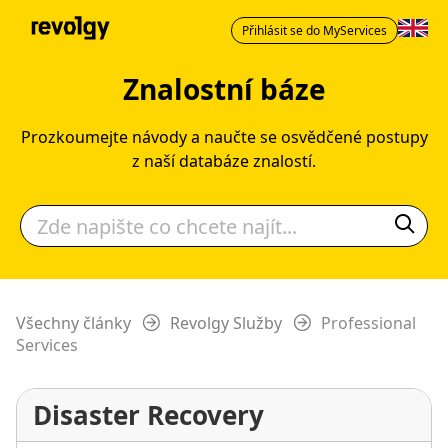
Přihlásit se do MyServices
Znalostní báze
Prozkoumejte návody a naučte se osvědčené postupy
z naší databáze znalostí.
Všechny články
Revolgy Služby
Professional
Services
Disaster Recovery