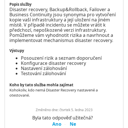
Popis služby
Disaster recovery, Backup&Rollback, Failover a
Business Continuity jsou synonyma pro vytvoření
kopie vaší infrastruktury a její uložení na jiném
místě. V případě incidentu se můžete vrátit k
předchozí, nepoškozené verzi infrastruktury.
Pomůžeme vám vyhodnotit rizika a navrhnout a
implementovat mechanismus disaster recovery.
Výstupy
Posouzení rizik a seznam doporučení
Konfigurace disaster recovery
Nastavení zálohování
Testování zálohování
Koho by tato služba mohla zajímat
Kohokoliv, kdo nemá Disaster Recovery nastavené a
otestované.
Změněno dne:
čtvrtek 5. ledna 2023
Byla tato odpověď užitečná?
Ano
Ne