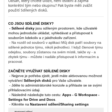
Obsah, který chcete uložit, není osobní a zajímá
konkrétní tým nebo skupinu? Pak byste měli zvážit
použití Sdílených disků.
CO JSOU SDÍLENÉ DISKY?
- Sdílené disky
jsou sdíleným prostorem, kde uživatelé
mohou jednoduše ukládat, vyhledávat a přístupovat k
souborům kdekoliv a z jakéhokoliv zařízení.
- Na rozdíl od souborů v aplikaci Můj disk patří soubory na
sdílené jednotce týmu, nikoli jednotlivci. I když členové týmu
odejdou, soubory zůstanou na svém místě, takže vy - a
zbytek týmu - můžete i nadále přistupovat k informacím a
pracovat.
ZAČNĚTE VYUŽÍVAT SDÍLENÉ DISKY
- Nejprve je potřeba zjistit, jestli máte aktivovanou možnost
vytváření
Sdílených disků
pro Vaše uživatele.
- Jděte to
administrátorské konzole
a přihlaste se se svými
přihlašovacími údaji.
- Následně následujte tuto cestu:
Apps - G Workspace -
Settings for Drive and Docs
.
- Klikněte na
Nastavení sdílení/Sharing settings