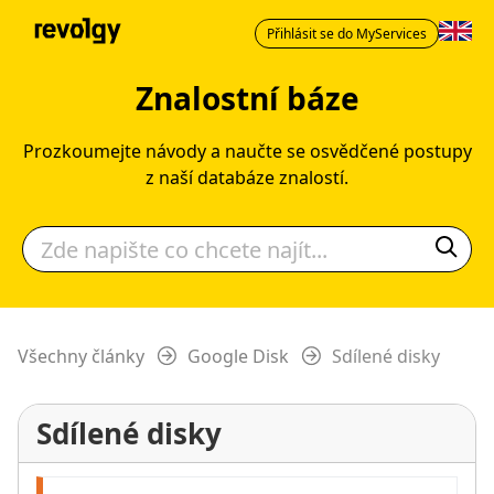
Přihlásit se do MyServices
Znalostní báze
Prozkoumejte návody a naučte se osvědčené postupy
z naší databáze znalostí.
Všechny články
Google Disk
Sdílené disky
Sdílené disky