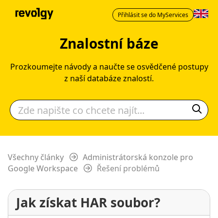
Přihlásit se do MyServices
Znalostní báze
Prozkoumejte návody a naučte se osvědčené postupy
z naší databáze znalostí.
Všechny články
Administrátorská konzole pro
Google Workspace
Řešení problémů
Jak získat HAR soubor?