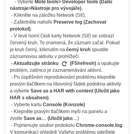
- Vyberte
Mote tools> Developer tools (Další
nástroje>Nástroje pro vývojáře)
.
- Klikněte na záložku Network (Síť).
- Zaškrtněte nahoře
Preserve log (Zachovat
protokol)
.
- V levé horní části karty Network (Síť) se zobrazí
červený kruh. To znamená, že záznam začal. Pokud
je kruh černý, kliknutím na
černý kruh
spustíte
záznamovou aktivitu v prohlížeči.
- Aktualizujte stránku
(F5/refresh)
a opakujte
problém, zatímco je zaznamenávání aktivní.
- Po úspěšném reprodukování problému klepněte
pravým tlačítkem na libovolný řádek podokna aktivity
a vyberte
Save as a HAR with content (Uložit jako
HAR s obsahem)
.
- Vyberte kartu
Console (Konzole)
- Klepněte pravým tlačítkem myši na panelu a
zvolte
Save as… (Uložit jako
....)
- Pojmenujte soubor protokolu
Chrome-console.log
.
V komunikaci ohledně Vašeho problému odešlete