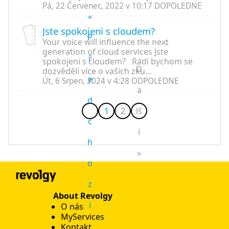
Pá, 22 Červenec, 2022 v 10:17 DOPOLEDNE
«
Jste spokojeni s cloudem?
P
Your voice will influence the next
generation of cloud services Jste
ř
spokojeni s cloudem? Rádi bychom se
D
dozvěděli více o vašich zku...
e
Út, 6 Srpen, 2024 v 4:28 ODPOLEDNE
a
d
1
2
lš
c
í
h
»
o
z
About Revolgy
í
O nás
MyServices
Kontakt