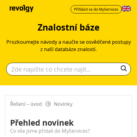
Přihlásit se do MyServices
Znalostní báze
Prozkoumejte návody a naučte se osvědčené postupy
z naší databáze znalostí.
Řešení – úvod
Novinky
Přehled novinek
Co vše jsme přidali do MyServices?