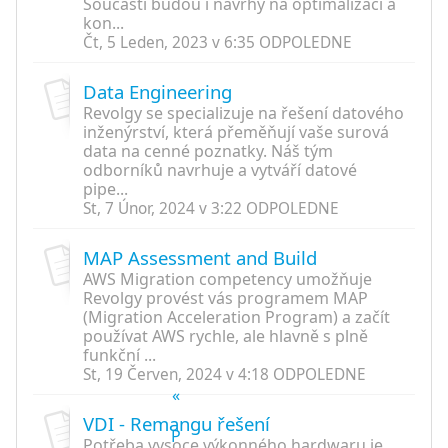
Součástí budou i návrhy na optimalizaci a
kon...
Čt, 5 Leden, 2023 v 6:35 ODPOLEDNE
Data Engineering
Revolgy se specializuje na řešení datového
inženýrství, která přeměňují vaše surová
data na cenné poznatky. Náš tým
odborníků navrhuje a vytváří datové
pipe...
St, 7 Únor, 2024 v 3:22 ODPOLEDNE
MAP Assessment and Build
AWS Migration competency umožňuje
Revolgy provést vás programem MAP
(Migration Acceleration Program) a začít
používat AWS rychle, ale hlavně s plně
funkční ...
St, 19 Červen, 2024 v 4:18 ODPOLEDNE
«
VDI - Remangu řešení
P
Potřeba vysoce výkonného hardwaru je