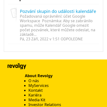
Pozvání skupin do události kalendáře
Požadovaná oprávnění: účet Google
Workspace ​ Poznámka: Aby se zabránilo
spamu, může Kalendář Google omezit
počet pozvánek, které můžete odeslat, na
základě...
Pá, 23 Září, 2022 v 1:51 ODPOLEDNE
About Revolgy
O nás
MyServices
Kontakt
Kariéra
Media Kit
Investor Relations